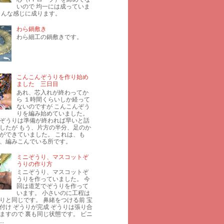
いので 均一には成っていま
こんな感じに成ります。
わら鍋敷き
わら細工の鍋敷きです。
こんこんぞうりを作り始め
ました 三日目
あれ、芯入れが終わってか
ら １時間くらいしか経って
ないのですが こんこんぞう
りを編み始めていました。
ぞうりは準備が終われば早いと話
したが もう、片方の半分、足のか
ができていました。 これは、も
、編みこんでいる所です。
ミニぞうり、マスコットぞ
うりの作り方
ミニぞうり、マスコットぞ
うりを作っていました。 今
回は道芝でぞうりを作って
います。 小さいのに工程は
りと同じです。 鼻緒をつける前 宝
付け ぞうりが完成 ぞうりは張り合
ますので 裏も同じ状態です。 ビニ
.