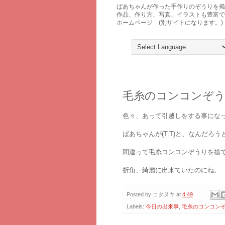
ばあちゃんが作った手作りのぞうりを
作品、作り方、写真、イラストも豊富で
ホームページ (別サイトになります。)
2008年3月6日木曜日
毛糸のコンコンぞうり
色々、あって引越しをする事にな
ばあちゃんが(T.T)と、なんだろ
間違って毛糸コンコンぞうりを捨
折角、綺麗に出来ていたのにね。
Posted by
コタヌキ
at
4:49
Labels:
今日の出来事
,
毛糸のコンコン