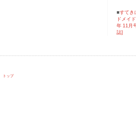
■
すてき
ドメイド 
年 11月号
誌]
》
 トップ