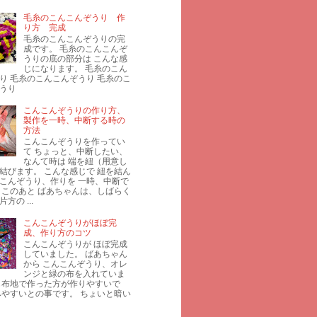
毛糸のこんこんぞうり 作
り方 完成
毛糸のこんこんぞうりの完
成です。 毛糸のこんこんぞ
うりの底の部分は こんな感
じになります。 毛糸のこん
り 毛糸のこんこんぞうり 毛糸のこ
うり
こんこんぞうりの作り方、
製作を一時、中断する時の
方法
こんこんぞうりを作ってい
て ちょっと、中断したい、
なんて時は 端を紐（用意し
結びます。 こんな感じで 紐を結ん
こんぞうり、作りを 一時、中断で
 このあと ばあちゃんは、しばらく
方の ...
こんこんぞうりがほぼ完
成、作り方のコツ
こんこんぞうりが ほぼ完成
していました。 ばあちゃん
から こんこんぞうり、オレ
ンジと緑の布を入れていま
じ布地で作った方が作りやすいで
みやすいとの事です。 ちょいと暗い