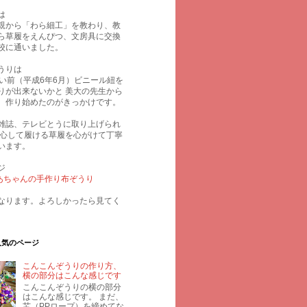
は
親から「わら細工」を教わり、教
ら草履をえんぴつ、文房具に交換
校に通いました。
うりは
らい前（平成6年6月）ビニール紐を
りが出来ないかと 美大の先生から
、作り始めたのがきっかけです。
雑誌、テレビとうに取り上げられ
安心して履ける草履を心がけて丁寧
います。
ジ
 ばあちゃんの手作り布ぞうり
なります。よろしかったら見てく
人気のページ
こんこんぞうりの作り方、
横の部分はこんな感じです
こんこんぞうりの横の部分
はこんな感じです。 まだ、
芯（PPロープ）を締めてな