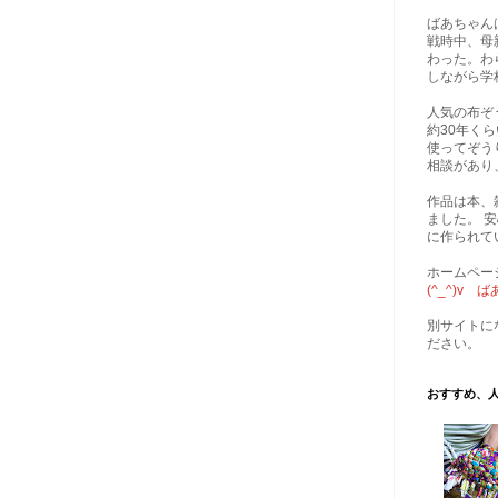
ばあちゃん
戦時中、母
わった。わ
しながら学
人気の布ぞ
約30年く
使ってぞう
相談があり
作品は本、
ました。 
に作られて
ホームペー
(^_^)v
別サイトに
ださい。
おすすめ、