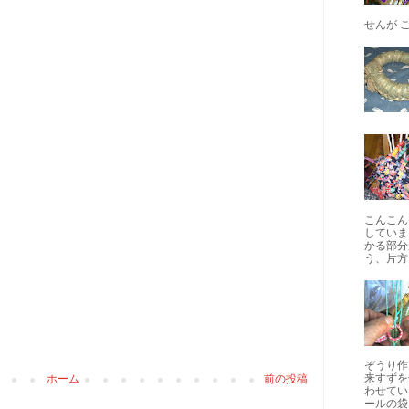
せんが 
こんこん
していま
かる部分
う、片方
ぞうり作
来すずを
ホーム
前の投稿
わせてい
ールの袋..