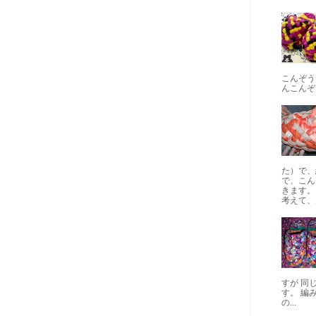
こんぞう
んこんぞ
た）で、
で、こん
きます。
考えて、片
すが 同
す。 編
の...