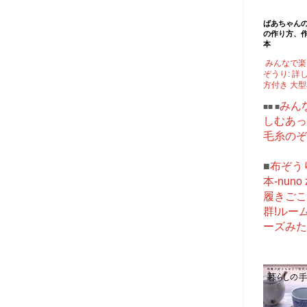
ばあちゃん
の作り方、
本
みんなで楽
ぞうり: 詳
方付き 大
みん
■■ ■
しむあっ
毛糸のぞ
■
布ぞう
本-nuno z
履きごこ
群!ルー
ーズみた