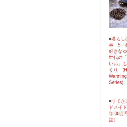
■
暮らし
事 5―
好きなゆ
世代の「
いい」も
くり (He
Warming 
Series)
■
すてき
ドメイド 
年 08月号
誌]