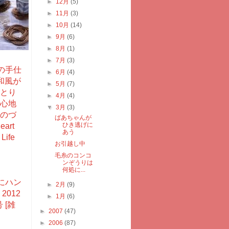
►
12月
(5)
►
11月
(3)
►
10月
(14)
►
9月
(6)
►
8月
(1)
►
7月
(3)
の手仕
►
6月
(4)
和風が
►
5月
(7)
とり
►
4月
(4)
心地
▼
3月
(3)
のづ
ばあちゃんが
ひき逃げに
art
あう
Life
お引越し中
毛糸のコンコ
ンぞうりは
何処に...
にハン
►
2月
(9)
2012
►
1月
(6)
 [雑
►
2007
(47)
►
2006
(87)