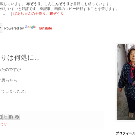
掲載しています。
布ぞうり、こんこんぞうり
は書籍にも成っています。
作りやすいと好評です！※記事、画像のコピー転載することを禁じます。
 → ｜
ばあちゃんの手作り、布ぞうり
Powered by
Translate
は何処に...
ったのですが
うと思ったら
ててしまったと。
ぞうり
プロフィー