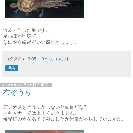
竹皮で作った亀です。
尾っぽが稲穂で
なにやら縁起がいい感じがします。
コタヌキ
at
3:05
0 件のコメント:
共有
2008年10月20日月曜日
布ぞうり
デジカメをどうにかしないと駄目だな?
スキャナーでは上手くいきません。
蛍光灯の光をあててみましたが光量が不足していますね。