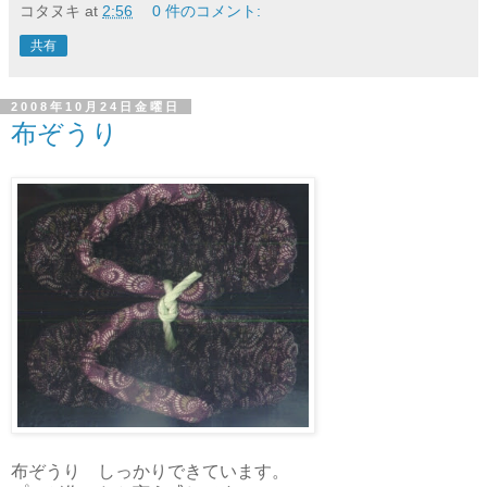
コタヌキ
at
2:56
0 件のコメント:
共有
2008年10月24日金曜日
布ぞうり
布ぞうり しっかりできています。