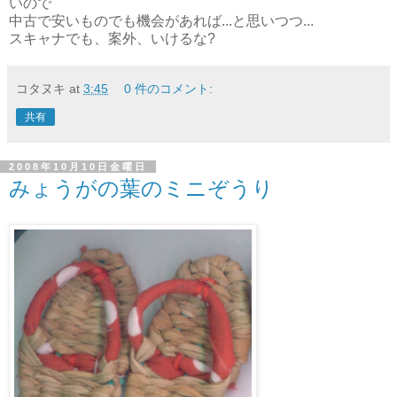
いので
中古で安いものでも機会があれば...と思いつつ...
スキャナでも、案外、いけるな?
コタヌキ
at
3:45
0 件のコメント:
共有
2008年10月10日金曜日
みょうがの葉のミニぞうり