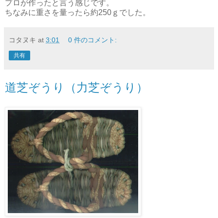
プロが作ったと言う感じです。
ちなみに重さを量ったら約250ｇでした。
コタヌキ
at
3:01
0 件のコメント:
共有
道芝ぞうり（力芝ぞうり）