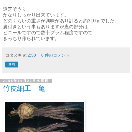
道芝ぞうり
かなりしっかり出来ています。
どのくらいの重さが興味があり計ると約310ｇでした。
裏付きという事もありますが裏の部分は
ビニールですので数十グラム程度ですので
きっちり作られています。
コタヌキ
at
2:58
0 件のコメント:
共有
2008年10月22日水曜日
竹皮細工 亀