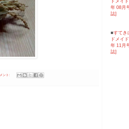
ドメイド 
年 08月号
誌]
■
すてき
ドメイド 
年 11月号
誌]
コメント: