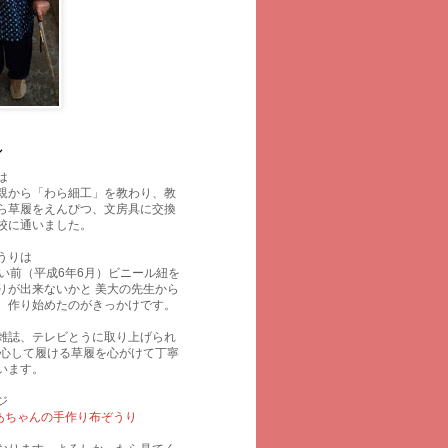
ル
は
親から「わら細工」を教わり、教
ら草履をえんぴつ、文房具に交換
校に通いました。
うりは
らい前（平成6年6月）ビニール紐を
りが出来ないかと 美大の先生から
、作り始めたのがきっかけです。
雑誌、テレビとうに取り上げられ
安心して履ける草履を心がけて丁寧
います。
ジ
 ばあちゃんの手作り布ぞうり