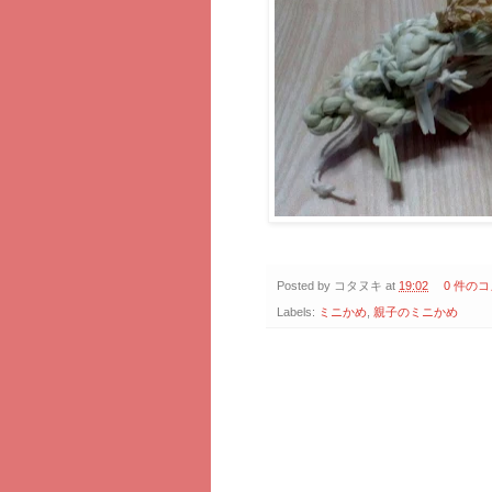
Posted by
コタヌキ
at
19:02
0 件の
Labels:
ミニかめ
,
親子のミニかめ