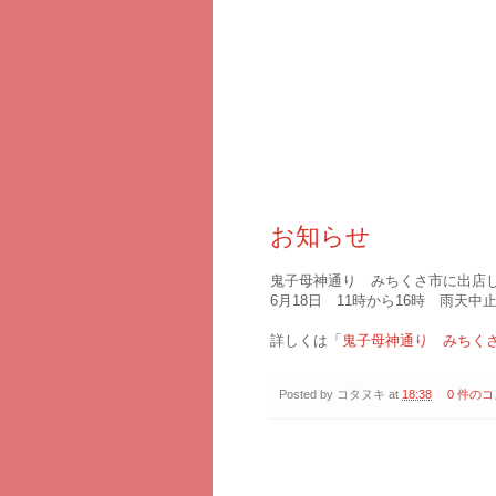
2017年5月30日火曜日
お知らせ
鬼子母神通り みちくさ市に出店
6月18日 11時から16時 雨天中
詳しくは「
鬼子母神通り みちく
Posted by
コタヌキ
at
18:38
0 件の
2017年5月29日月曜日