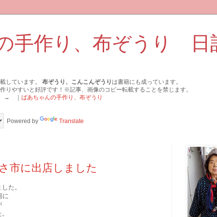
の手作り、布ぞうり 日
掲載しています。
布ぞうり、こんこんぞうり
は書籍にも成っています。
作りやすいと好評です！※記事、画像のコピー転載することを禁じます。
 → ｜
ばあちゃんの手作り、布ぞうり
Powered by
Translate
さ市に出店しました
ました。
雨に
が
た。