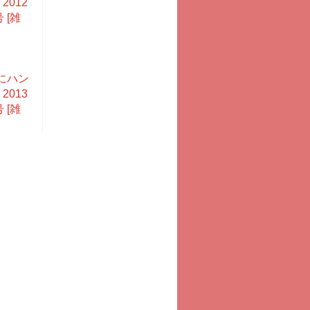
2012
 [雑
にハン
2013
 [雑