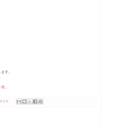
します。
止
さ市
」
コメント: