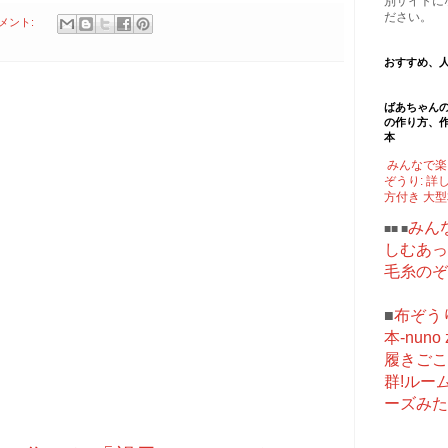
別サイトに
ださい。
コメント:
おすすめ、
ばあちゃん
の作り方、
本
みんなで楽
ぞうり: 詳
方付き 大
みん
■■ ■
しむあっ
毛糸のぞ
■
布ぞう
本-nuno z
履きごこ
群!ルー
ーズみた