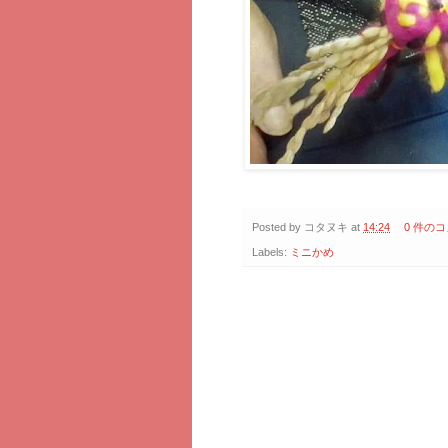
Posted by
コタヌキ
at
14:24
0 件の
Labels:
ミニかめ