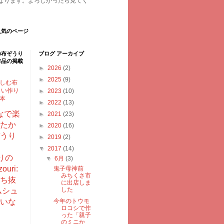
なります。よろしかったら見てく
人気のページ
の布ぞうり
ブログ アーカイブ
作品の掲載
►
2026
(2)
►
2025
(9)
しむ布
しい作り
►
2023
(10)
型本
►
2022
(13)
なで楽
►
2021
(23)
たか
►
2020
(16)
うり
►
2019
(2)
▼
2017
(14)
りの
▼
6月
(3)
ouri:
鬼子母神前
みちくさ市
ち抜
に出店しま
した
ムシュ
いな
今年のトウモ
ロコシで作
った「親子
のミニか