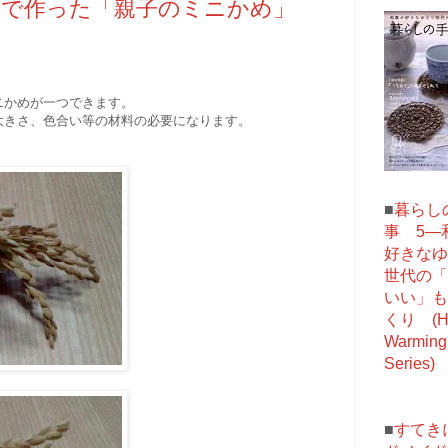
シで作った「親子のミニかめ」
ニかめが一つできます。
大きさ、色合い等の材料の必要になります。
■
暮らし
事 5―
好きなゆ
世代の「
いい」も
くり (He
Warming 
Series)
■
すてき