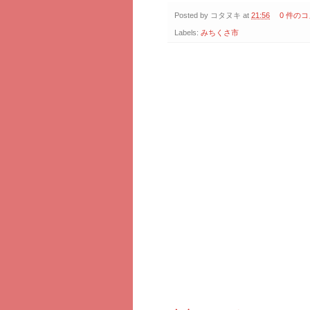
Posted by
コタヌキ
at
21:56
0 件の
Labels:
みちくさ市
2017年6月15日木曜日