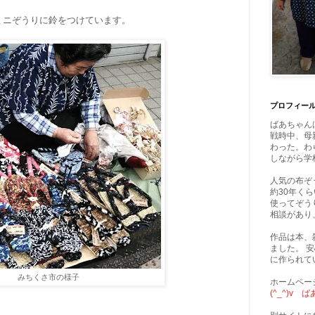
ミニぞうりに鈴をつけています。
プロフィー
ばあちゃん
戦時中、母
わった。わ
しながら学
人気の布ぞ
約30年く
使ってぞう
相談があり
作品は本、
ました。 
に作られて
みちくさ市の様子
ホームペー
(^_^)v