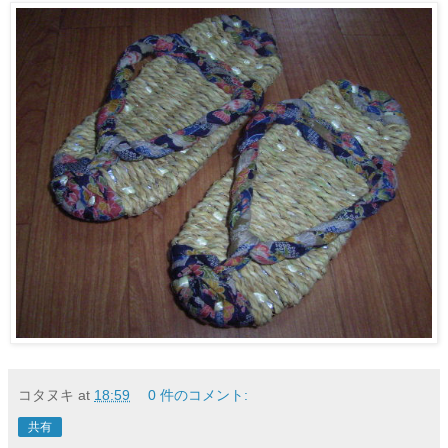
コタヌキ
at
18:59
0 件のコメント:
共有