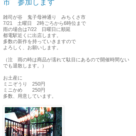
市 参加します
雑司が谷 鬼子母神通り みちくさ市
7/21 土曜日 2時ごろから6時位まで
雨の場合は7/22 日曜日に順延
都電駅近くに出店します。
多数の新作を持っていきますので
よろしく、お願いします。
（注 雨の時は商品が濡れて駄目にあるので開催時間ない
でも退散します。）
お土産に
ミニぞうり 250円
ミニかめ 250円
多数、用意しています。