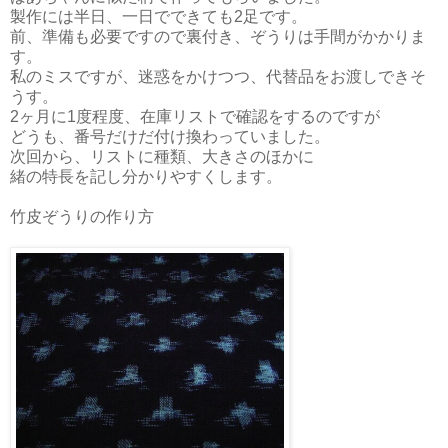
製作には半日、一日でできても2足です。
前、準備も必要ですので裏付き、ぞうりは手間がかかりま
す。
私のミスですが、迷惑をかけつつ、代替品をお渡しできそ
うす。
2ヶ月に1度程度、在庫リストで確認をするのですが
どうも、番号だけだ付け換わっていました。
次回から、リストに種類、大きさのほかに
緒の特長を記し分かりやすくします。
竹皮ぞうりの作り方