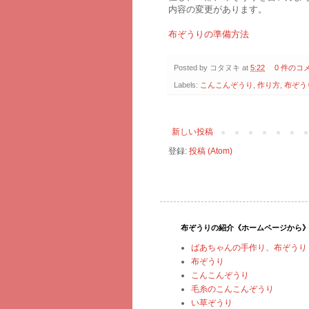
内容の変更があります。
布ぞうりの準備方法
Posted by
コタヌキ
at
5:22
0 件のコ
Labels:
こんこんぞうり
,
作り方
,
布ぞう
新しい投稿
登録:
投稿 (Atom)
布ぞうりの紹介《ホームページから
ばあちゃんの手作り、布ぞうり
布ぞうり
こんこんぞうり
毛糸のこんこんぞうり
い草ぞうり