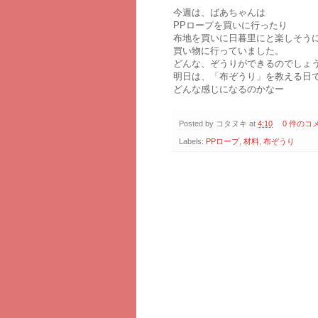
今週は、ばあちゃんは
PPロープを買いに行ったり
布地を買いに日暮里にと楽しそう
買い物に行っていました。
どんな、ぞうりができるのでしょ
明日は、「布ぞうり」を教える日
どんな感じになるのかなー
Posted by
コタヌキ
at
4:10
0 件のコ
Labels:
PPロープ
,
材料
,
布ぞうり