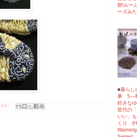
群!ルー
ーズみた
■
暮らし
事 5―
好きなゆ
メント:
世代の「
いい」も
くり (He
Warming 
Series)