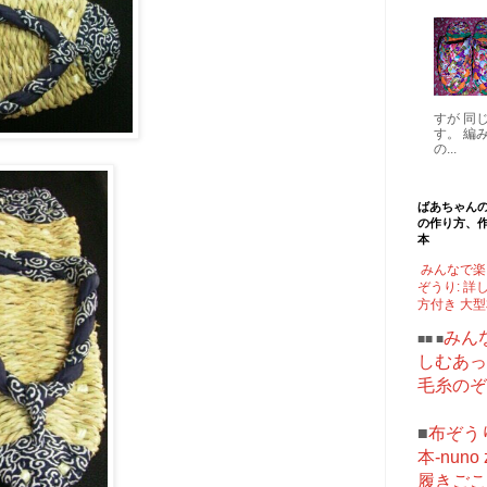
すが 同
す。 編
の...
ばあちゃん
の作り方、
本
みんなで楽
ぞうり: 詳
方付き 大
みん
■■ ■
しむあっ
毛糸のぞ
■
布ぞう
本-nuno z
履きごこ