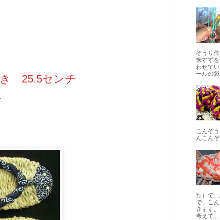
ぞうり作
来すずを
わせてい
ールの袋..
 25.5センチ
チ
。
こんぞう
んこんぞ
た）で、
で、こん
きます。
考えて、片