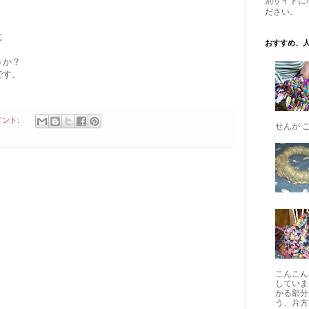
別サイトに
ださい。
に
おすすめ、
うか？
です。
メント:
せんが 
こんこん
していま
かる部分
う、片方