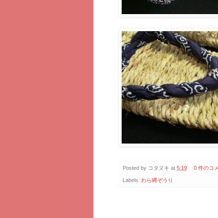
Posted by
コタヌキ
at
5:19
0 件のコ
Labels:
わら縄ぞうり