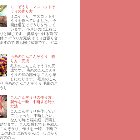
ミニぞうり、マスコットぞ
うりの作り方
ミニぞうり、マスコットぞ
うりを作っていました。 今
回は道芝でぞうりを作って
います。 小さいのに工程は
りと同じです。 鼻緒をつける前 宝
付け ぞうりが完成 ぞうりは張り合
ますので 裏も同じ状態です。 ビニ
.
毛糸のこんこんぞうり 作
り方 完成
毛糸のこんこんぞうりの完
成です。 毛糸のこんこんぞ
うりの底の部分は こんな感
じになります。 毛糸のこん
り 毛糸のこんこんぞうり 毛糸のこ
うり
こんこんぞうりの作り方、
製作を一時、中断する時の
方法
こんこんぞうりを作ってい
て ちょっと、中断したい、
なんて時は 端を紐（用意し
結びます。 こんな感じで 紐を結ん
こんぞうり、作りを 一時、中断で
 このあと ばあちゃんは、しばらく
方の ...