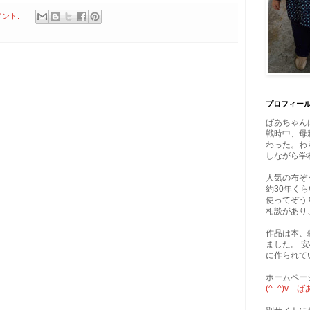
メント:
プロフィー
ばあちゃん
戦時中、母
わった。わ
しながら学
人気の布ぞ
約30年く
使ってぞう
相談があり
作品は本、
ました。 
に作られて
ホームペー
(^_^)v