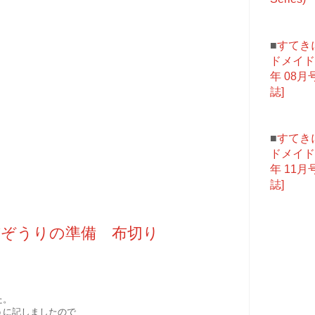
■
すてき
ドメイド 
年 08月号
誌]
■
すてき
ドメイド 
年 11月号
誌]
ぞうりの準備 布切り
た。
うに記しましたので