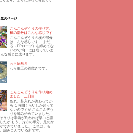
なります。よろしかったら見てく
人気のページ
こんこんぞうりの作り方、
横の部分はこんな感じです
こんこんぞうりの横の部分
はこんな感じです。 まだ、
芯（PPロープ）を締めてな
いので 均一には成っていま
こんな感じに成ります。
わら鍋敷き
わら細工の鍋敷きです。
こんこんぞうりを作り始め
ました 三日目
あれ、芯入れが終わってか
ら １時間くらいしか経って
ないのですが こんこんぞう
りを編み始めていました。
ぞうりは準備が終われば早いと話
したが もう、片方の半分、足のか
ができていました。 これは、も
、編みこんでいる所です。