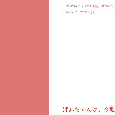
Posted by
コタヌキ
at
5:07
0 件のコ
Labels:
作り方
,
布ぞうり
ばあちゃんは、今週