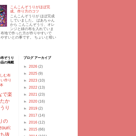
こんこんぞうりがほぼ完
成、作り方のコツ
こんこんぞうりが ほぼ完成
していました。 ばあちゃん
から こんこんぞうり、オレ
ンジと緑の布を入れていま
じ布地で作った方が作りやすいで
みやすいとの事です。 ちょいと暗い
の布ぞうり
ブログ アーカイブ
作品の掲載
►
2026
(2)
►
2025
(9)
しむ布
しい作り
►
2023
(10)
型本
►
2022
(13)
なで楽
►
2021
(23)
たか
►
2020
(16)
うり
►
2019
(2)
►
2017
(14)
りの
►
2016
(12)
ouri:
►
2015
(66)
ち抜