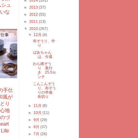
►
2014
(101)
ムシュ
►
2013
(37)
いな
►
2012
(55)
►
2011
(13)
▼
2010
(267)
▼
12月
(4)
布ぞうり、作
り
ばあちゃん
は、今週
わら縄ぞう
り 裏付
き 25.5セ
ンチ
こんこんぞう
り、布ぞう
の手仕
りの準備
和風が
布切り
とり
►
11月
(6)
心地
►
10月
(11)
のづ
►
9月
(29)
art
►
8月
(37)
Life
►
7月
(26)