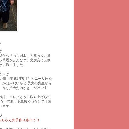
ル
は
親から「わら細工」を教わり、教
ら草履をえんぴつ、文房具に交換
校に通いました。
うりは
らい前（平成6年6月）ビニール紐を
りが出来ないかと 美大の先生から
、作り始めたのがきっかけです。
雑誌、テレビとうに取り上げられ
安心して履ける草履を心がけて丁寧
います。
ジ
 ばあちゃんの手作り布ぞうり