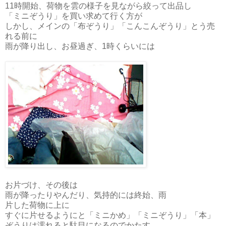
11時開始、荷物を雲の様子を見ながら絞って出品し
「ミニぞうり」を買い求めて行く方が
しかし、メインの「布ぞうり」「こんこんぞうり」とう売
れる前に
雨が降り出し、お昼過ぎ、1時くらいには
お片づけ、その後は
雨が降ったりやんだり、気持的には終始、雨
片した荷物に上に
すぐに片せるようにと「ミニかめ」「ミニぞうり」「本」
ぞうりは濡れると駄目になるのでかたす。