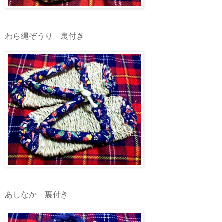
わら縄ぞうり 裏付き
あしなか 裏付き