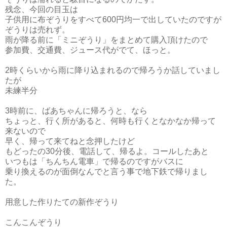
残念、今回の目玉は
子供用に布ぞうりをすべて600円均一で出していたのですが
ぞうりは売れず。
雨が降る前に「ミニぞうり」をまとめて購入頂けたので
参加費、交通費、ジュース代がでて、ほっと。
2時くらいから雨に降り込まれるので帰ろうか話していまし
たが
未練半分
3時前に、ばあちゃんに帰ろうと、なら
ちょっと、行く所があると、何時も行くとなかなか帰って
来ないので
早く、帰って来てねと念押したけど
もどったの30分後、電話して、帰るよ。コールしたあと
いつもは「ちんちん電車」で帰るのですがバスに
乗り換えるのが面倒なんでと言う事で地下鉄で帰りまし
た。
用意した作りたての新作ぞうり
こんこんぞうり