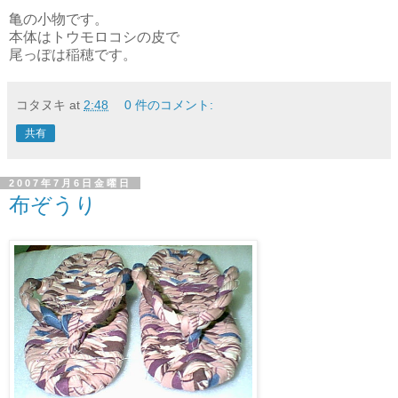
亀の小物です。
本体はトウモロコシの皮で
尾っぽは稲穂です。
コタヌキ
at
2:48
0 件のコメント:
共有
2007年7月6日金曜日
布ぞうり