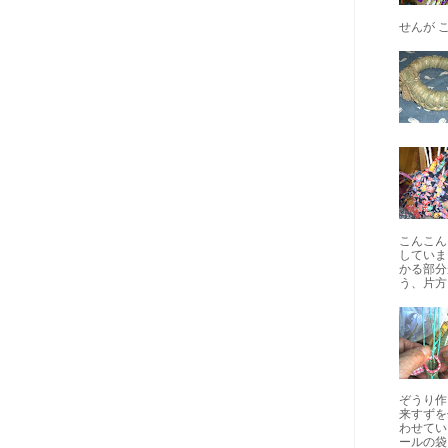
せんが 
こんこん
していま
かる部分
う、片方
ぞうり作
来すずを
わせてい
ールの袋..