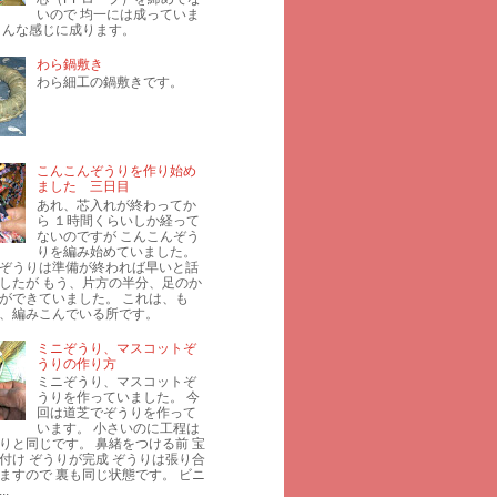
いので 均一には成っていま
こんな感じに成ります。
わら鍋敷き
わら細工の鍋敷きです。
こんこんぞうりを作り始め
ました 三日目
あれ、芯入れが終わってか
ら １時間くらいしか経って
ないのですが こんこんぞう
りを編み始めていました。
ぞうりは準備が終われば早いと話
したが もう、片方の半分、足のか
ができていました。 これは、も
、編みこんでいる所です。
ミニぞうり、マスコットぞ
うりの作り方
ミニぞうり、マスコットぞ
うりを作っていました。 今
回は道芝でぞうりを作って
います。 小さいのに工程は
りと同じです。 鼻緒をつける前 宝
付け ぞうりが完成 ぞうりは張り合
ますので 裏も同じ状態です。 ビニ
.