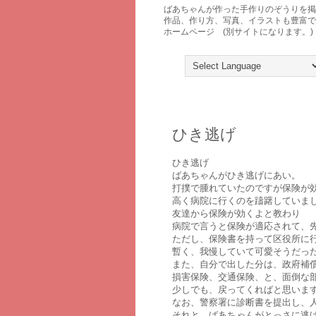
ばあちゃんが作った手作りのぞうりを
作品、作り方、写真、イラストも豊富で
ホームページ (別サイトになります。)
2008年4月5日土曜日
ひき逃げ
ひき逃げ
ばあちゃんがひき逃げにあい。
打撲で腫れていたのですが保険が
高く病院に行くのを躊躇していま
友達から保険が効くよと教わり
病院で言うと保険が適応されて、
ただし、保険書を持って区役所に
暫く、我慢していて可愛そうだっ
また、自分で出した分は、政府補
損害保険、交通保険、と、面倒な
少しでも、戻ってくればと思いま
なお、警察署に診断書を提出し、
それと、ばあちゃんがとっさに逃