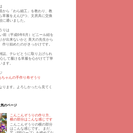
は
親から「わら細工」を教わり、教
ら草履をえんぴつ、文房具に交換
校に通いました。
うりは
らい前（平成6年6月）ビニール紐を
りが出来ないかと 美大の先生から
、作り始めたのがきっかけです。
雑誌、テレビとうに取り上げられ
安心して履ける草履を心がけて丁寧
います。
ジ
 ばあちゃんの手作り布ぞうり
なります。よろしかったら見てく
人気のページ
こんこんぞうりの作り方、
横の部分はこんな感じです
こんこんぞうりの横の部分
はこんな感じです。 まだ、
芯（PPロープ）を締めてな