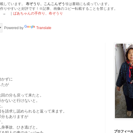
掲載しています。
布ぞうり、こんこんぞうり
は書籍にも成っています。
作りやすいと好評です！※記事、画像のコピー転載することを禁じます。
 → ｜
ばあちゃんの手作り、布ぞうり
Powered by
Translate
効かずに
したが
先回の分も戻って来たと。
行かないと行けないと。
た。
償を請求し認められると返って来ます。
部分もありますが
す。
人身事故、ひき逃げと。
プロフィー
げる犯人の車のナンバーを