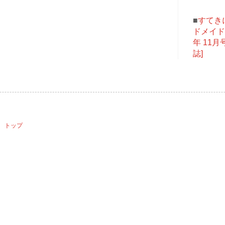
■
すてき
ドメイド 
年 11月号
誌]
》
 トップ