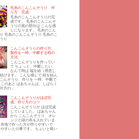
毛糸のこんこんぞうり 作
り方 完成
毛糸のこんこんぞうりの完
成です。 毛糸のこんこんぞ
うりの底の部分は こんな感
じになります。 毛糸のこん
り 毛糸のこんこんぞうり 毛糸のこ
うり
こんこんぞうりの作り方、
製作を一時、中断する時の
方法
こんこんぞうりを作ってい
て ちょっと、中断したい、
なんて時は 端を紐（用意し
結びます。 こんな感じで 紐を結ん
こんぞうり、作りを 一時、中断で
 このあと ばあちゃんは、しばらく
方の ...
こんこんぞうりがほぼ完
成、作り方のコツ
こんこんぞうりが ほぼ完成
していました。 ばあちゃん
から こんこんぞうり、オレ
ンジと緑の布を入れていま
じ布地で作った方が作りやすいで
みやすいとの事です。 ちょいと暗い