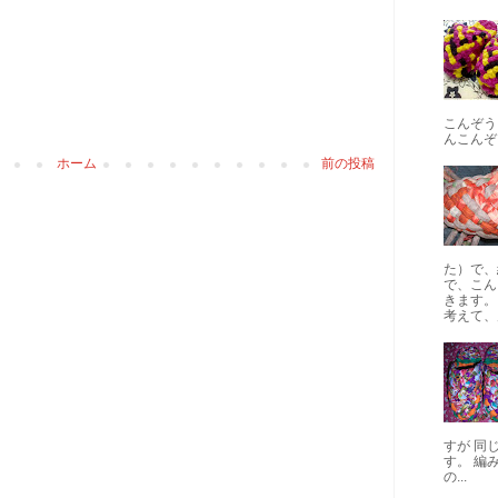
こんぞう
んこんぞ
ホーム
前の投稿
た）で、
で、こん
きます。
考えて、片
すが 同
す。 編
の...