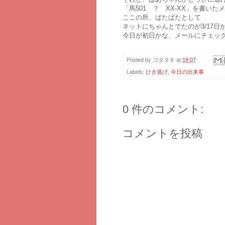
「馬501 ？ XX-XX」を書いた
ここの所、ばたばたとして
ネットにちゃんとでたのが3/17日
今日が初日かな、メールにチェッ
Posted by
コタヌキ
at
19:07
Labels:
ひき逃げ
,
今日の出来事
0 件のコメント:
コメントを投稿