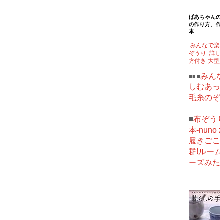
ばあちゃん
の作り方、
本
みんなで楽
ぞうり: 詳
方付き 大
みん
■■ ■
しむあっ
毛糸のぞ
■
布ぞう
本-nuno z
履きごこ
群!ルー
ーズみた