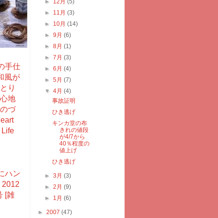
►
12月
(5)
►
11月
(3)
►
10月
(14)
►
9月
(6)
►
8月
(1)
►
7月
(3)
の手仕
►
6月
(4)
和風が
►
5月
(7)
とり
▼
4月
(4)
心地
事故証明
のづ
ひき逃げ
art
キンカ堂の布
Life
きれの値段
が4/7から
40％程度の
値上げ
ひき逃げ
にハン
►
3月
(3)
2012
►
2月
(9)
 [雑
►
1月
(6)
►
2007
(47)