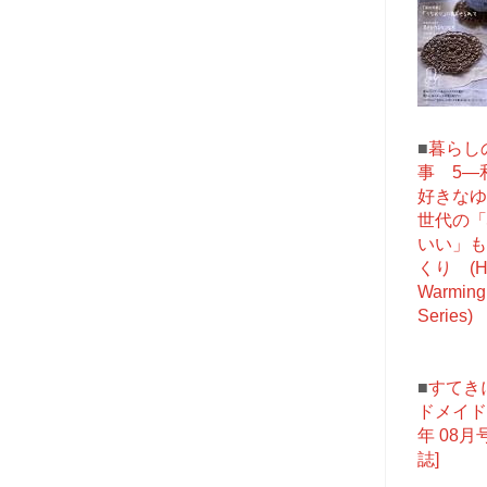
■
暮らし
事 5―
好きなゆ
世代の「
いい」も
くり (He
Warming 
Series)
■
すてき
ドメイド 
年 08月号
誌]