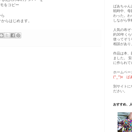
メモをコピー
ばあちゃん
戦時中、母
から
わった。わ
しながら学
クからはじめます。
人気の布ぞ
約30年く
使ってぞう
相談があり
作品は本、
ました。 
に作られて
ホームペー
(^_^)v
別サイトに
ださい。
おすすめ、